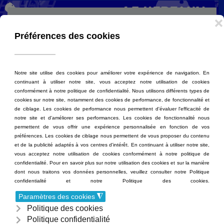
Accéder au contenu principal
MENU
Cinéma Le Kerfany - 13 rue des moulins à Moëlan-
sur-Mer
Mentions Légales
Conditions Générales De Vente
Politique De Confidentialité
Politique Des Cookies
©
2026 Cinéma Le Kerfany. Tous droits réservés. Réalisation
Ciné Office
.